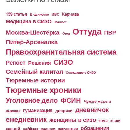
159 статья
Карчава
ИВС
В одиночке
Медицина в СИЗО
Минюст
Оттуда
Москва-Шестёрка
ПВР
Отец
Питер-Арсеналка
Правоохранительная система
СИЗО
Репост
Решения
Семейный капитал
Совещание в СИЗО
Тюремные истории
Тюремные хроники
Уголовное дело
ФСИН
Чужие мысли
дневничок
гуманизация
дворики
выезды
ежедневник
женщины в сизо
книга
книги
обращения
конвой
лайфхак
малыши
нарушения