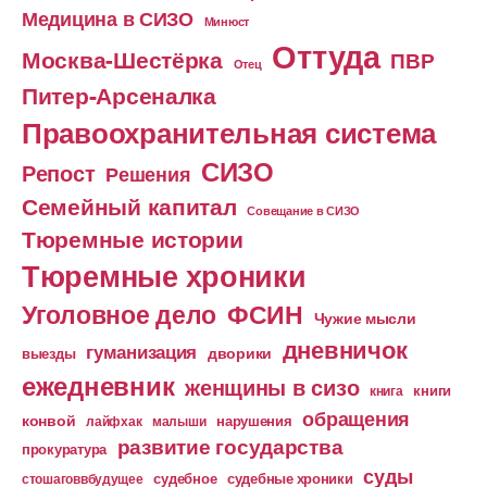
Медицина в СИЗО
Минюст
Оттуда
Москва-Шестёрка
ПВР
Отец
Питер-Арсеналка
Правоохранительная система
СИЗО
Репост
Решения
Семейный капитал
Совещание в СИЗО
Тюремные истории
Тюремные хроники
Уголовное дело
ФСИН
Чужие мысли
дневничок
гуманизация
дворики
выезды
ежедневник
женщины в сизо
книга
книги
обращения
конвой
лайфхак
малыши
нарушения
развитие государства
прокуратура
суды
судебное
судебные хроники
стошаговвбудущее