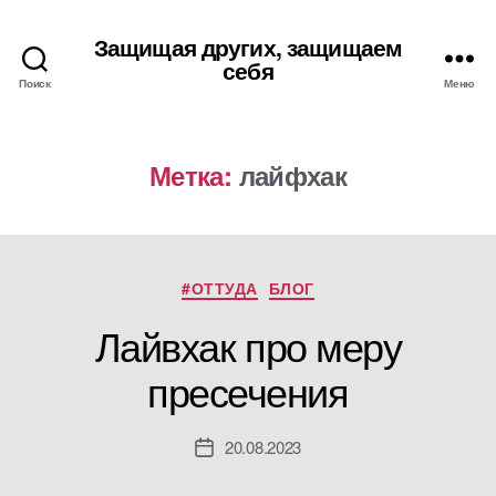
Защищая других, защищаем
себя
Поиск
Меню
Метка:
лайфхак
Рубрики
#ОТТУДА
БЛОГ
Лайвхак про меру
пресечения
20.08.2023
Дата
записи