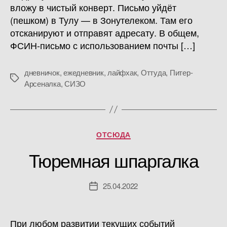
вложу в чистый конверт. Письмо уйдёт
(пешком) в Тулу — в Зонутелеком. Там его
отсканируют и отправят адресату. В общем,
ФСИН-письмо с использованием почты […]
дневничок
,
ежедневник
,
лайфхак
,
Оттуда
,
Питер-
Метки
Арсеналка
,
СИЗО
Рубрики
ОТСЮДА
Тюремная шпаргалка
25.04.2022
Дата
записи
При любом развитии текущих событий