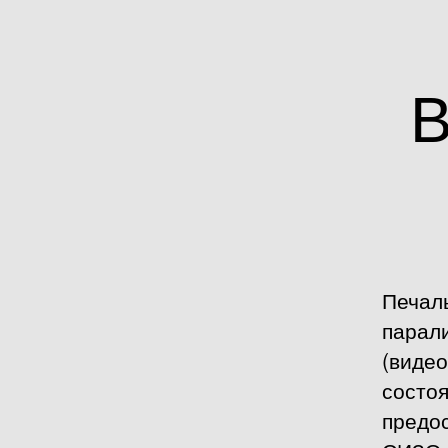
В
Печаль
парал
(видео
состо
предо