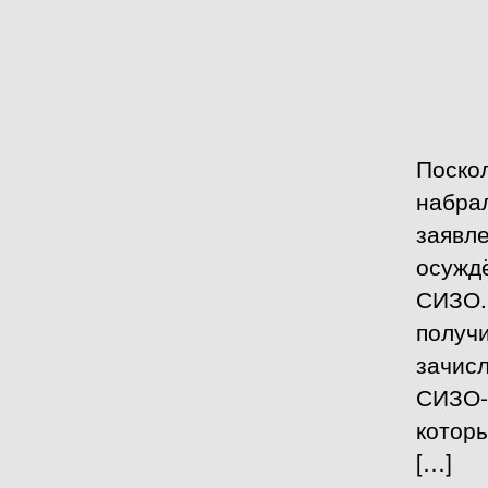
Поско
набра
заявле
осуждё
СИЗО. 
получ
зачисл
СИЗО-5
которы
[…]