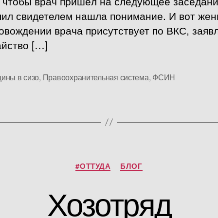
 чтобы врач пришёл на следующее заседани
пил свидетелем нашла понимание. И вот же
овождении врача присутствует по ВКС, заяв
йство […]
ины в сизо
,
Правоохранительная система
,
ФСИН
Рубрики
#ОТТУДА
БЛОГ
Хозотряд