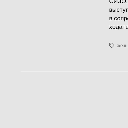
СИЗО,
высту
в сопр
ходата
женщ
Метки