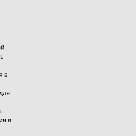
ий
ть
я в
для
,
ия в