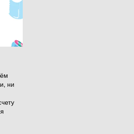
чём
и, ни
счету
ся