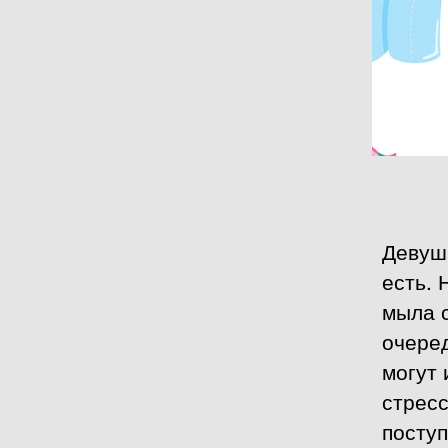
Девуш
есть. 
мыла с
очеред
могут 
стресс
поступ