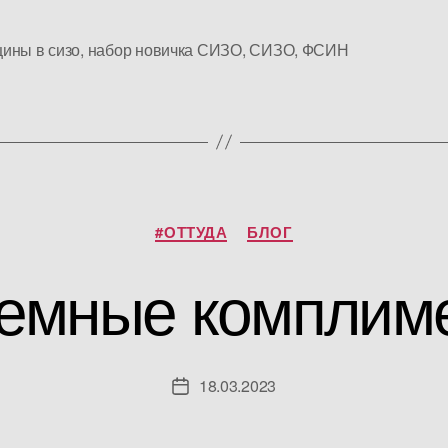
ины в сизо
,
набор новичка СИЗО
,
СИЗО
,
ФСИН
Рубрики
#ОТТУДА
БЛОГ
емные комплим
18.03.2023
Дата
записи