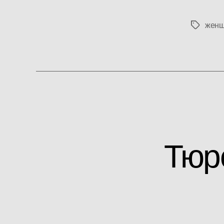
женщ
Метки
Тюр