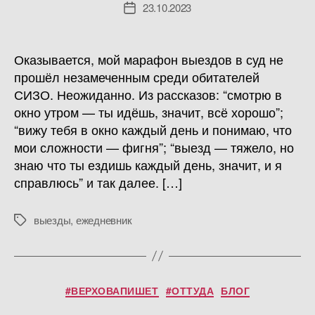
23.10.2023
Дата
записи
Оказывается, мой марафон выездов в суд не
прошёл незамеченным среди обитателей
СИЗО. Неожиданно. Из рассказов: “смотрю в
окно утром — ты идёшь, значит, всё хорошо”;
“вижу тебя в окно каждый день и понимаю, что
мои сложности — фигня”; “выезд — тяжело, но
знаю что ты ездишь каждый день, значит, и я
справлюсь” и так далее. […]
выезды
,
ежедневник
Метки
Рубрики
#ВЕРХОВАПИШЕТ
#ОТТУДА
БЛОГ