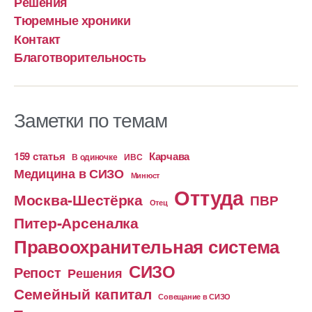
Решения
Тюремные хроники
Контакт
Благотворительность
Заметки по темам
159 статья
Карчава
ИВС
В одиночке
Медицина в СИЗО
Минюст
Оттуда
Москва-Шестёрка
ПВР
Отец
Питер-Арсеналка
Правоохранительная система
СИЗО
Репост
Решения
Семейный капитал
Совещание в СИЗО