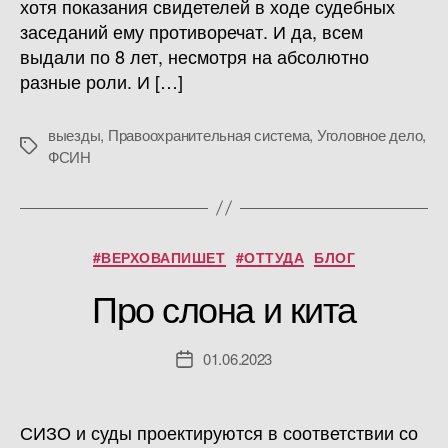
хотя показания свидетелей в ходе судебных
заседаний ему противоречат. И да, всем
выдали по 8 лет, несмотря на абсолютно
разные роли. И […]
выезды
,
Правоохранительная система
,
Уголовное дело
,
Метки
ФСИН
Рубрики
#ВЕРХОВАПИШЕТ
#ОТТУДА
БЛОГ
Про слона и кита
01.06.2023
Дата
записи
СИЗО и суды проектируются в соответствии со