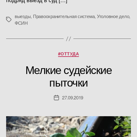
выезды
,
Правоохранительная система
,
Уголовное дело
,
Метки
ФСИН
Рубрики
#ОТТУДА
Мелкие судейские
пыточки
27.09.2019
Дата
записи