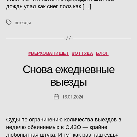
дождь упал как снег полз как […]
выезды
Метки
Рубрики
#ВЕРХОВАПИШЕТ
#ОТТУДА
БЛОГ
Снова ежедневные
выезды
16.01.2024
Дата
записи
Суды по ограничению количества выездов в
неделю обвиняемых в СИЗО — крайне
любопытная штука. И тут как раз наш судья