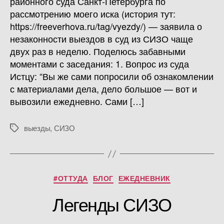
районного суда Санкт-Петербурга по
рассмотрению моего иска (история тут:
https://freeverhova.ru/tag/vyezdy/) — заявила о
незаконности выездов в суд из СИЗО чаще
двух раз в неделю. Поделюсь забавными
моментами с заседания: 1. Вопрос из суда
Истцу: “Вы же сами попросили об ознакомлении
с материалами дела, дело большое — вот и
вывозили ежедневно. Сами […]
выезды
,
СИЗО
Метки
Рубрики
#ОТТУДА
БЛОГ
ЕЖЕДНЕВНИК
Легенды СИЗО