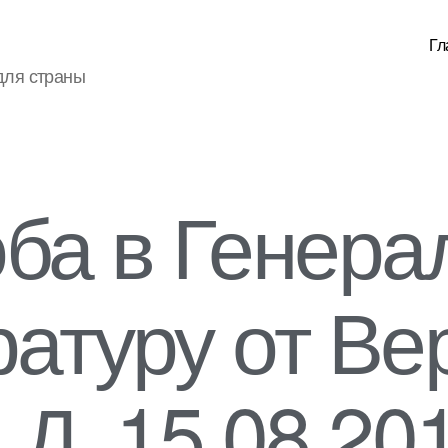
Гл
для страны
ба в Генера
ратуру от Ве
.Д. 15.08.20