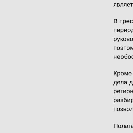
являет
В прес
перио
руково
поэтом
необо
Кроме 
дела д
регио
разбир
позвол
Полаг