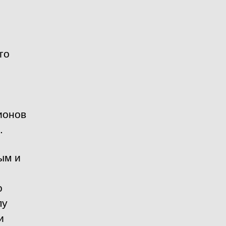
го
ионов
.
ым и
о
пу
и