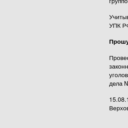
группо
Учитыв
УПК Р
Прошу
Провес
закон
уголов
дела №
15.08.
Верхов