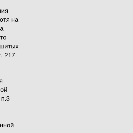
ния —
отя на
на
Это
ошитых
. 217
я
ной
 п.3
енной