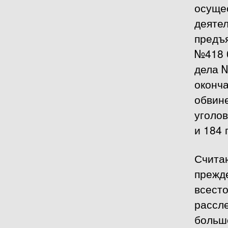
осуще
деятел
предъ
№418 
дела 
оконч
обвин
уголов
и 184 
Счита
прежд
всест
рассл
большо