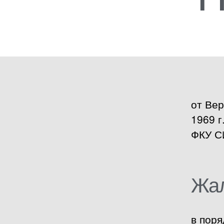
от Ве
1969 г
ФКУ С
Жа
в поря