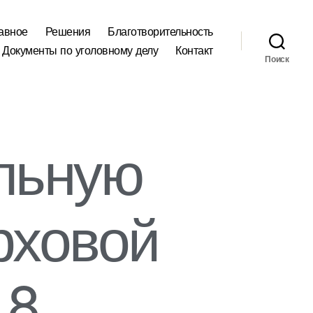
авное
Решения
Благотворительность
Документы по уголовному делу
Контакт
Поиск
льную
рховой
18