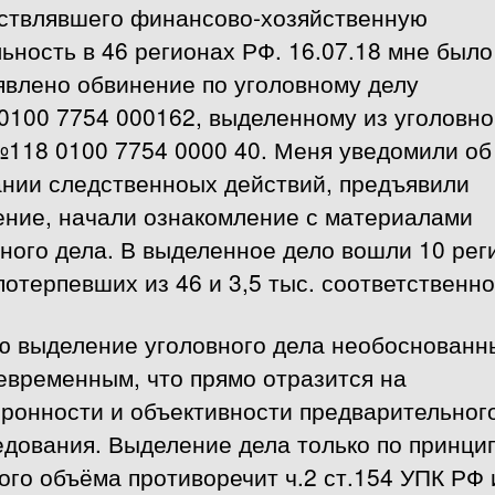
ствлявшего финансово-хозяйственную
ьность в 46 регионах РФ. 16.07.18 мне было
явлено обвинение по уголовному делу
0100 7754 000162, выделенному из уголовно
№118 0100 7754 0000 40. Меня уведомили об
ании следственноых действий, предъявили
ение, начали ознакомление с материалами
ного дела. В выделенное дело вошли 10 рег
потерпевших из 46 и 3,5 тыс. соответственно
ю выделение уголовного дела необоснованн
евременным, что прямо отразится на
оронности и объективности предварительног
едования. Выделение дела только по принци
го объёма противоречит ч.2 ст.154 УПК РФ 