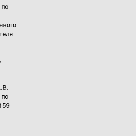
 по
нного
теля
а
о
.В.
 по
159