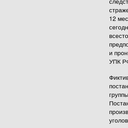
следс
страж
12 мес
сегод
всесто
предп
и прон
УПК Р
Фикти
поста
группы
Поста
произ
уголо