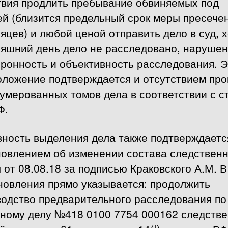
твия продлить пребывание обвиняемых под
ей (близится предельный срок меры пресече
яцев) и любой ценой отправить дело в суд, х
няшний день дело не расследовано, наруше
ронность и объективность расследования. 
оложение подтверждается и отсутствием пр
умерованных томов дела в соответствии с ст
Ф.
вность выделения дела также подтверждаетс
новлением об изменении состава следствен
 от 08.08.18 за подписью Краковского А.М. В
новления прямо указывается: продолжить
водство предварительного расследования по
вному делу №418 0100 7754 000162 следств