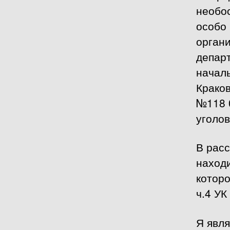
необо
особо
орган
депар
начал
Краков
№118 
уголов
В рас
находи
которо
ч.4 УК
Я явл