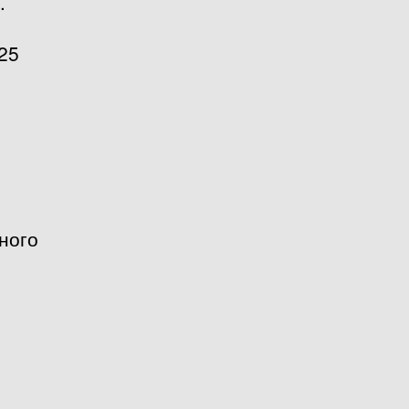
.
25
ного