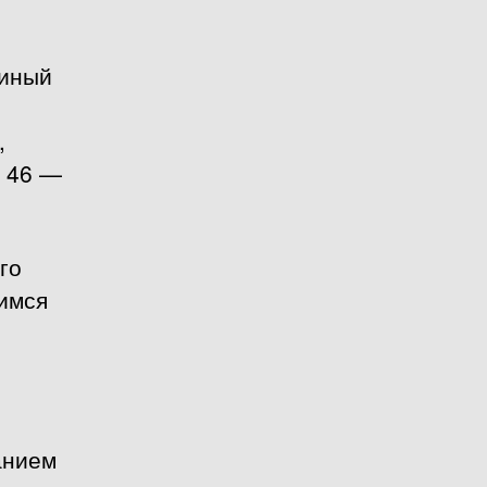
диный
,
з 46 —
го
шимся
анием