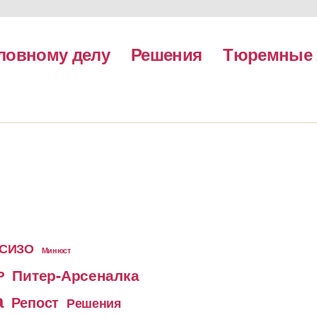
ловному делу
Решения
Тюремные 
 СИЗО
Минюст
Питер-Арсеналка
Р
а
Репост
Решения