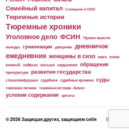
Семейный капитал
Совещание в СИЗО
Тюремные истории
Тюремные хроники
Уголовное дело
ФСИН
Чужие мысли
дневничок
гуманизация
дворики
выезды
ежедневник
женщины в сизо
книга
книги
обращения
конвой
лайфхак
малыши
нарушения
развитие государства
прокуратура
суды
судебное
судебные хроники
стошаговвбудущее
тюремное питание
тюремные истории - бизнес
условия содержания
цитаты
© 2026
Защищая других, защищаем себя
Вверх
↑