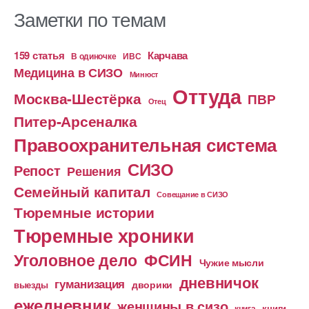
Заметки по темам
159 статья
Карчава
ИВС
В одиночке
Медицина в СИЗО
Минюст
Оттуда
Москва-Шестёрка
ПВР
Отец
Питер-Арсеналка
Правоохранительная система
СИЗО
Репост
Решения
Семейный капитал
Совещание в СИЗО
Тюремные истории
Тюремные хроники
Уголовное дело
ФСИН
Чужие мысли
дневничок
гуманизация
дворики
выезды
ежедневник
женщины в сизо
книга
книги