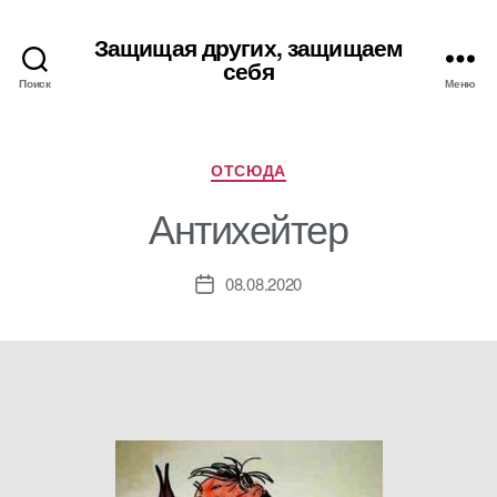
Защищая других, защищаем
себя
Поиск
Меню
Рубрики
ОТСЮДА
Антихейтер
08.08.2020
Дата
записи