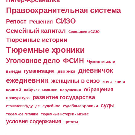
Правоохранительная система
СИЗО
Репост
Решения
Семейный капитал
Совещание в СИЗО
Тюремные истории
Тюремные хроники
Уголовное дело
ФСИН
Чужие мысли
дневничок
гуманизация
дворики
выезды
ежедневник
женщины в сизо
книга
книги
обращения
конвой
лайфхак
малыши
нарушения
развитие государства
прокуратура
суды
судебное
судебные хроники
стошаговвбудущее
тюремное питание
тюремные истории - бизнес
условия содержания
цитаты