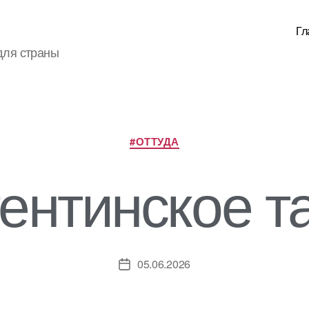
Гл
для страны
Рубрики
#ОТТУДА
ентинское т
05.06.2026
Дата
записи