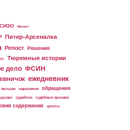
 СИЗО
Минюст
Питер-Арсеналка
Р
а
Репост
Решения
Тюремные истории
ИЗО
е дело
ФСИН
ежедневник
евничок
обращения
малыши
нарушения
судебное
судебные хроники
будущее
овия содержания
цитаты