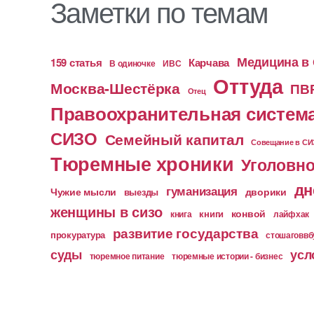
Заметки по темам
Медицина в
159 статья
Карчава
ИВС
В одиночке
Оттуда
Москва-Шестёрка
ПВ
Отец
Правоохранительная систем
СИЗО
Семейный капитал
Совещание в С
Тюремные хроники
Уголовно
дн
гуманизация
Чужие мысли
дворики
выезды
женщины в сизо
конвой
книга
книги
лайфхак
развитие государства
прокуратура
стошаговв
суды
усл
тюремное питание
тюремные истории - бизнес