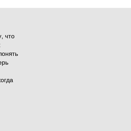
, что
к
понять
ерь
когда