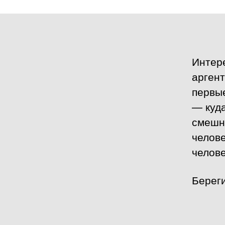
Интере
аргент
первы
— куда
смешно
челове
челове
Береги