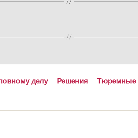
ловному делу
Решения
Тюремные 