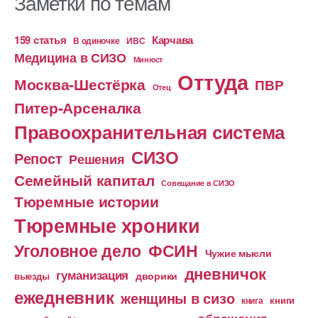
Заметки по темам
159 статья
Карчава
ИВС
В одиночке
Медицина в СИЗО
Минюст
Оттуда
Москва-Шестёрка
ПВР
Отец
Питер-Арсеналка
Правоохранительная система
СИЗО
Репост
Решения
Семейный капитал
Совещание в СИЗО
Тюремные истории
Тюремные хроники
Уголовное дело
ФСИН
Чужие мысли
дневничок
гуманизация
дворики
выезды
ежедневник
женщины в сизо
книга
книги