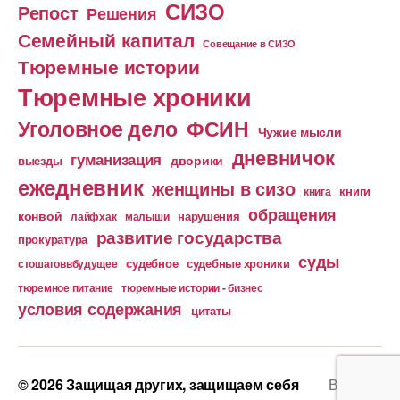
СИЗО
Репост
Решения
Семейный капитал
Совещание в СИЗО
Тюремные истории
Тюремные хроники
Уголовное дело
ФСИН
Чужие мысли
дневничок
гуманизация
дворики
выезды
ежедневник
женщины в сизо
книга
книги
обращения
конвой
лайфхак
малыши
нарушения
развитие государства
прокуратура
суды
судебное
судебные хроники
стошаговвбудущее
тюремное питание
тюремные истории - бизнес
условия содержания
цитаты
© 2026
Защищая других, защищаем себя
Вверх
↑