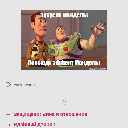
ежедневник
Метки
←
Защищено: Вина и отношение
→
Идейный дворик