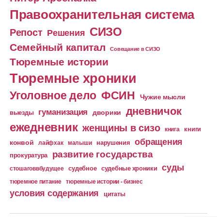
Правоохранительная система
СИЗО
Репост
Решения
Семейный капитал
Совещание в СИЗО
Тюремные истории
Тюремные хроники
Уголовное дело
ФСИН
Чужие мысли
дневничок
гуманизация
дворики
выезды
ежедневник
женщины в сизо
книга
книги
обращения
конвой
лайфхак
малыши
нарушения
развитие государства
прокуратура
суды
судебное
судебные хроники
стошаговвбудущее
тюремное питание
тюремные истории - бизнес
условия содержания
цитаты