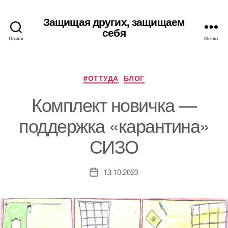
Защищая других, защищаем
себя
Поиск
Меню
Рубрики
#ОТТУДА
БЛОГ
Комплект новичка —
поддержка «карантина»
СИЗО
13.10.2023
Дата
записи