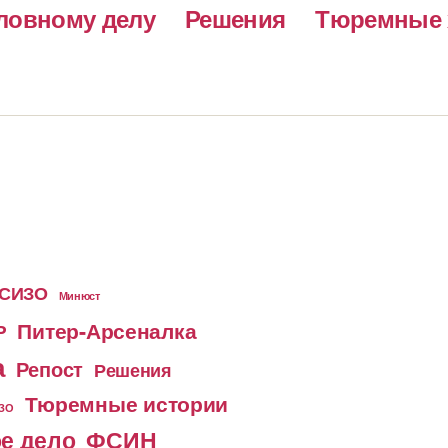
ловному делу
Решения
Тюремные 
 СИЗО
Минюст
Питер-Арсеналка
Р
а
Репост
Решения
Тюремные истории
ИЗО
е дело
ФСИН