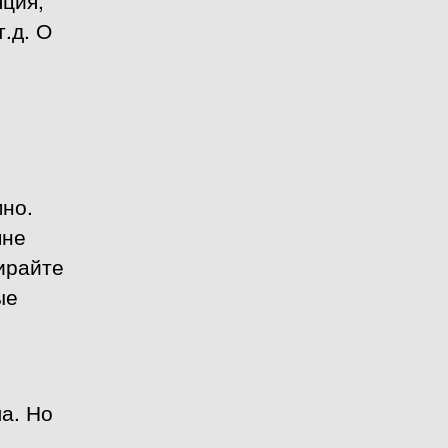
.д. О
мно.
мне
ирайте
ые
а. Но