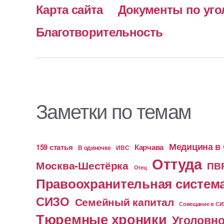
Карта сайта
Документы по уго
Благотворительность
Заметки по темам
Медицина в
159 статья
Карчава
ИВС
В одиночке
Оттуда
Москва-Шестёрка
ПВ
Отец
Правоохранительная систем
СИЗО
Семейный капитал
Совещание в С
Тюремные хроники
Уголовно