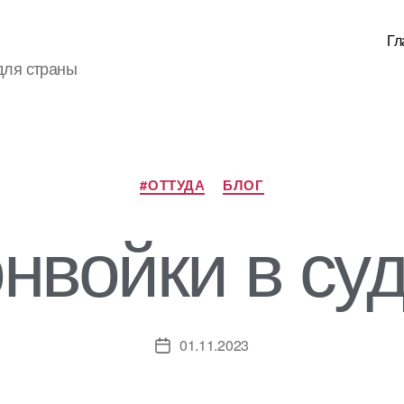
Гл
для страны
Рубрики
#ОТТУДА
БЛОГ
нвойки в су
01.11.2023
Дата
записи