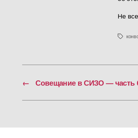
Не все
конв
Метки
←
Совещание в СИЗО — часть 