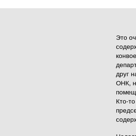
Это оч
содерж
конво
депар
друг н
ОНК, н
помещ
Кто-то
предс
содер
Недос