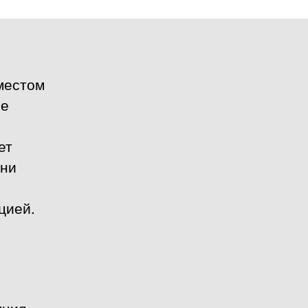
 местом
ие
ет
 ни
цией.
ция,