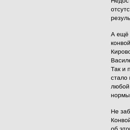
отсутс
резуль
А ещё 
конво
Кировс
Василе
Так и
стало 
любой
нормы
Не заб
Конвой
об это