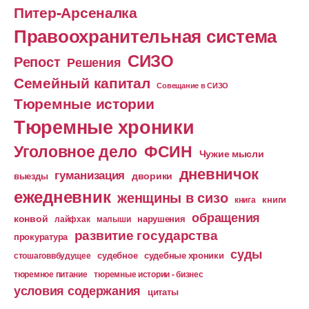
Питер-Арсеналка
Правоохранительная система
СИЗО
Репост
Решения
Семейный капитал
Совещание в СИЗО
Тюремные истории
Тюремные хроники
Уголовное дело
ФСИН
Чужие мысли
дневничок
гуманизация
дворики
выезды
ежедневник
женщины в сизо
книга
книги
обращения
конвой
лайфхак
малыши
нарушения
развитие государства
прокуратура
суды
судебное
судебные хроники
стошаговвбудущее
тюремное питание
тюремные истории - бизнес
условия содержания
цитаты