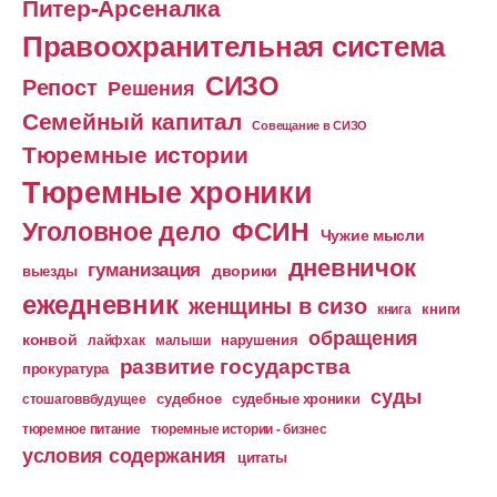
Питер-Арсеналка
Правоохранительная система
СИЗО
Репост
Решения
Семейный капитал
Совещание в СИЗО
Тюремные истории
Тюремные хроники
Уголовное дело
ФСИН
Чужие мысли
дневничок
гуманизация
дворики
выезды
ежедневник
женщины в сизо
книга
книги
обращения
конвой
лайфхак
малыши
нарушения
развитие государства
прокуратура
суды
судебное
судебные хроники
стошаговвбудущее
тюремное питание
тюремные истории - бизнес
условия содержания
цитаты