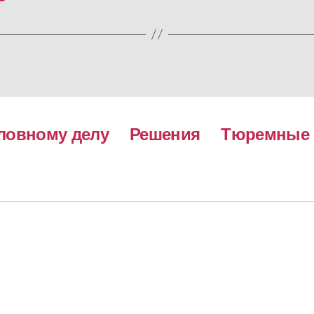
ловному делу
Решения
Тюремные 