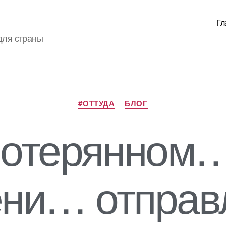
Гл
для страны
Рубрики
#ОТТУДА
БЛОГ
потерянном…
ни… отправ