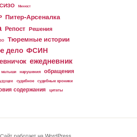
 СИЗО
Минюст
Питер-Арсеналка
Р
а
Репост
Решения
Тюремные истории
ИЗО
е дело
ФСИН
ежедневник
евничок
обращения
малыши
нарушения
судебное
судебные хроники
будущее
овия содержания
цитаты
Сайт работает на WordPress