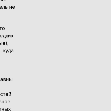
ель не
то
редких
ые),
, куда
лавны
астей
вное
тных