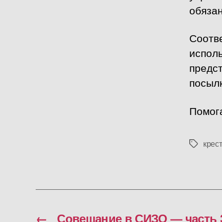
обязан
Соотв
исполь
предст
посы
Помога
крес
Метки
←
Совещание в СИЗО — часть 