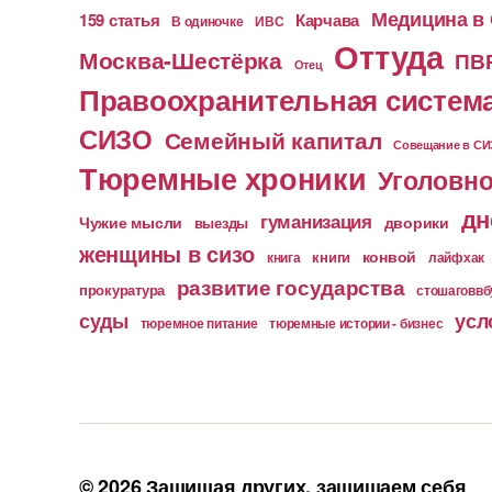
Медицина в
159 статья
Карчава
ИВС
В одиночке
Оттуда
Москва-Шестёрка
ПВ
Отец
Правоохранительная систем
СИЗО
Семейный капитал
Совещание в С
Тюремные хроники
Уголовно
дн
гуманизация
Чужие мысли
дворики
выезды
женщины в сизо
конвой
книга
книги
лайфхак
развитие государства
прокуратура
стошаговв
суды
усл
тюремное питание
тюремные истории - бизнес
© 2026
Защищая других, защищаем себя