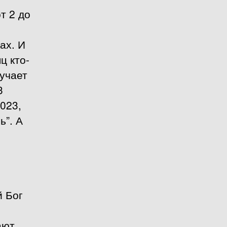
т 2 до
ах. И
ц кто-
лучает
3
2023,
ь”. А
й Бог
ают