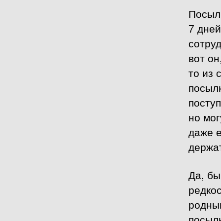
Посылк
7 дней
сотру
вот он
то из 
посылк
поступ
но мог
даже е
держат
Да, бы
редкос
родным
посылк