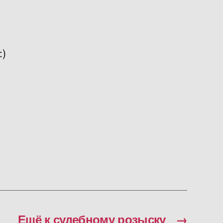
:)
Ещё к судебному розыску
→