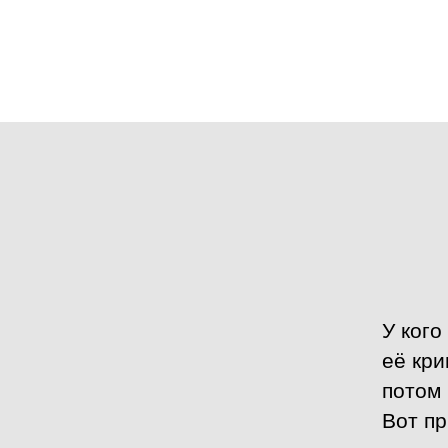
У кого
её кри
потом 
Вот п