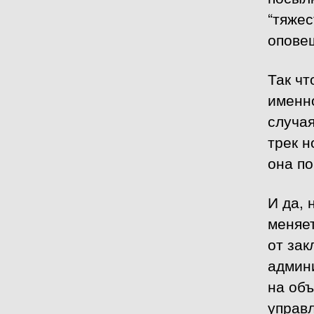
“тяжес
оповещ
Так чт
именно
случая
трек н
она по
И да, 
меняет
от за
админ
на объ
управ