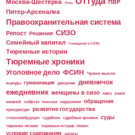
Оттуда
Москва-Шестёрка
ПВР
Отец
Питер-Арсеналка
Правоохранительная система
СИЗО
Репост
Решения
Семейный капитал
Совещание в СИЗО
Тюремные истории
Тюремные хроники
Уголовное дело
ФСИН
Чужие мысли
дневничок
гуманизация
дворики
выезды
ежедневник
женщины в сизо
книга
книги
обращения
конвой
лайфхак
малыши
нарушения
развитие государства
прокуратура
суды
судебное
судебные хроники
стошаговвбудущее
тюремное питание
тюремные истории - бизнес
условия содержания
цитаты