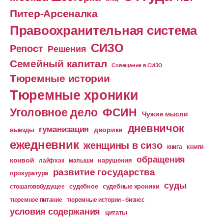
Питер-Арсеналка
Правоохранительная система
СИЗО
Репост
Решения
Семейный капитал
Совещание в СИЗО
Тюремные истории
Тюремные хроники
Уголовное дело
ФСИН
Чужие мысли
дневничок
гуманизация
дворики
выезды
ежедневник
женщины в сизо
книга
книги
обращения
конвой
лайфхак
малыши
нарушения
развитие государства
прокуратура
суды
судебное
судебные хроники
стошаговвбудущее
тюремное питание
тюремные истории - бизнес
условия содержания
цитаты