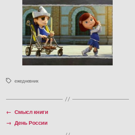
ежедневник
Метки
←
Смысл книги
→
День России