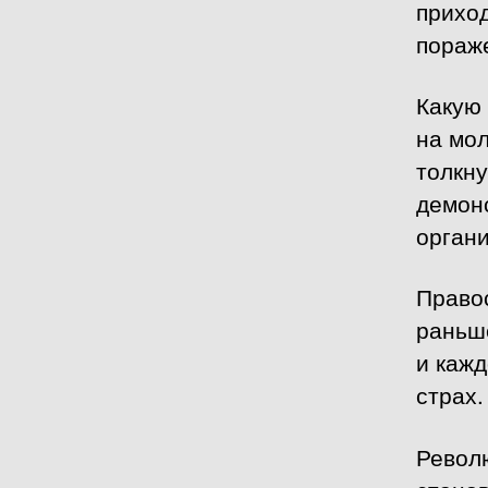
прихо
пораж
Какую
на мо
толкну
демонс
орган
Право
раньше
и кажд
страх.
Револю