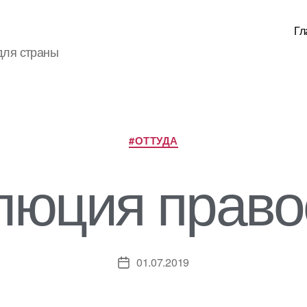
Гл
для страны
Рубрики
#ОТТУДА
люция право
01.07.2019
Дата
записи