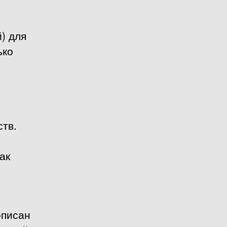
) для
ько
тв.
ак
описан