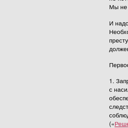
Мы не
И надо
Необх
престу
должен
Перво
1. Зап
с наси
обесп
следст
соблю
(«
Реше