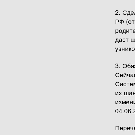
2. Сде
РФ (от
родит
даст ш
узнико
3. Об
Сейча
Систе
их шан
измен
04.06.
Переч