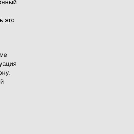
ионный
ь это
ьме
туация
ону.
ей