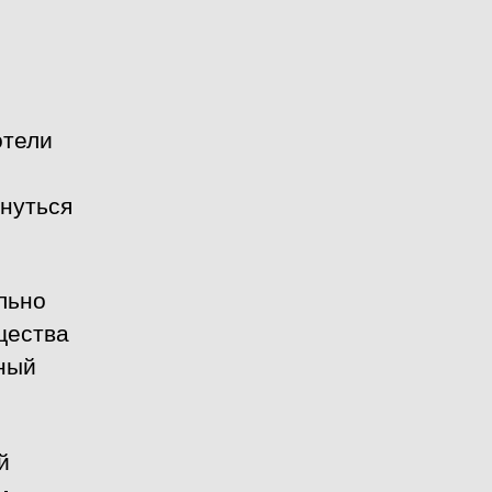
отели
рнуться
льно
щества
ьный
й