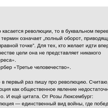
 касается революции, то в буквальном пере
 термин означает „полный оборот, приводя
правной точке“. Для тех, кто желает идти впе
честве цели она не представляет никакого
ереса».
рбер «Третье человечество».
 в первый раз пишу про революцию. Считаю,
юция как общественное явление недостаточ
о. И ещё цитата. От Розы Люксембург:
люция — единственный вид войны, где побе