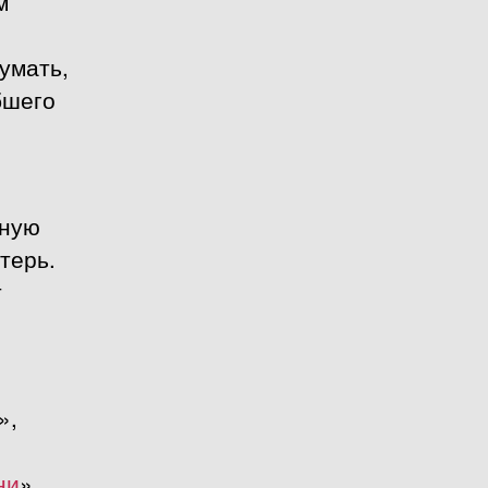
м
умать,
бшего
мную
терь.
т
»,
ни
»,