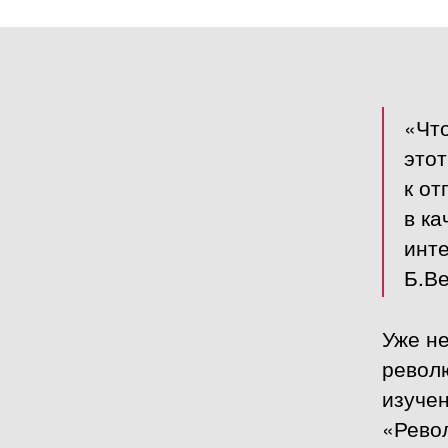
«Что
этот
к от
в ка
инт
Б.Ве
Уже не
револ
изучен
«Рево