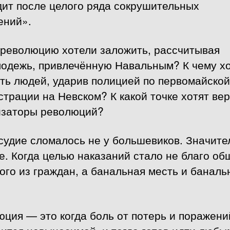
дит после целого ряда сокрушительных
ений».
 революцию хотели заложить, рассчитывая
лодежь, привлечённую Навальным? К чему х
ть людей, ударив полицией по первомайской
трации на Невском? К какой точке хотят ве
изаторы революций?
судие сломалось не у большевиков. Значите
. Когда целью наказаний стало не благо об
ого из граждан, а банальная месть и банал
ция — это когда боль от потерь и поражени