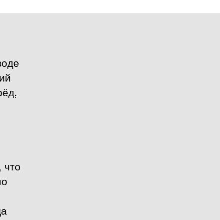
воде
щий
рёд,
 что
но
да