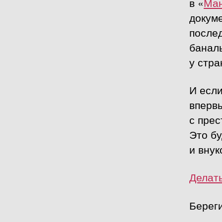
в «
Ма
докуме
послед
баналь
у стра
И если
впервы
с прес
Это бу
и внук
Делат
Береги