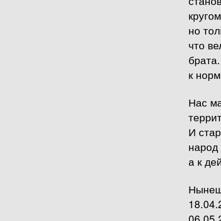
станов
кругом
но тол
что ве
брата.
к нор
Нас м
террит
И стар
народ 
а к де
Нынеш
18.04.
06.05.