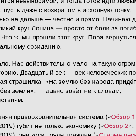
ится невыносимой, и тогда готов идти любы
, пусть даже с возвратом в исходную точку,
ько не дальше — честно и прямо. Начинаю д
ликий круг Ленина — просто от боли за поги
 Что ж, мы прошли этот круг. Пора вернуться
мальному созиданию.
ало. Нас действительно мало на такую огро
орию. Двадцатый век — век человеческих по
ая страшилка: «На землю без народа придё
без земли», — давно зовёт не к словам,
йствиям.
няя правоохранительная система («
Обзор 1
2019) губит не только экономику («
Обзор 2
»,
2019), она косит ряды граждан («
Старые пес