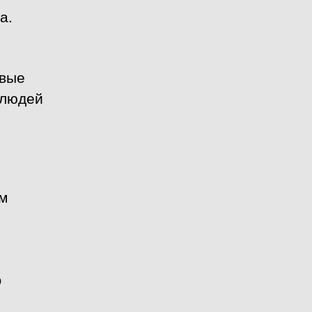
а.
рвые
 людей
ым
О