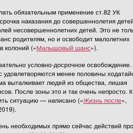
лать обязательным применение ст.82 УК
срочка наказания до совершеннолетия детей
елей несовершеннолетних детей. Это не тол
анс родителям, но и освободит малолетних
в колоний («
Малышовый шанс
»).
язательно условно-досрочное освобождение.
с удовлетворяются менее половины ходатайс
ма выталкивает людей из общества, лишая
сов. После зоны это и так очень непросто. К
ить ситуацию — написано («
Жизнь после
»,
2019).
ень необходимых прямо сейчас действий пр