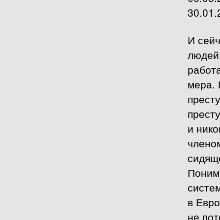
30.01.
И сейч
людей
работ
мера.
престу
престу
и ник
члено
сидящ
Поним
систе
в Евро
не пот