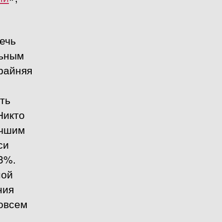
ечь
льным
райняя
ть
Никто
учшим
си
3%.
ной
ния
совсем