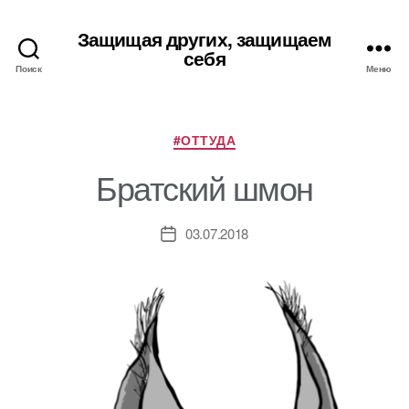
Защищая других, защищаем
себя
Поиск
Меню
Рубрики
#ОТТУДА
Братский шмон
03.07.2018
Дата
записи