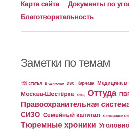
Карта сайта
Документы по уго
Благотворительность
Заметки по темам
Медицина в
159 статья
Карчава
ИВС
В одиночке
Оттуда
Москва-Шестёрка
ПВ
Отец
Правоохранительная систем
СИЗО
Семейный капитал
Совещание в С
Тюремные хроники
Уголовно