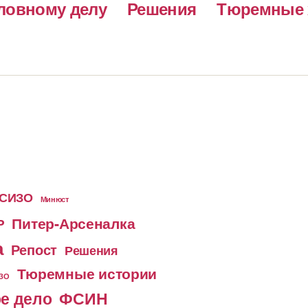
ловному делу
Решения
Тюремные 
 СИЗО
Минюст
Питер-Арсеналка
Р
а
Репост
Решения
Тюремные истории
ИЗО
е дело
ФСИН