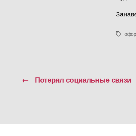
Занаве
офор
Метки
←
Потерял социальные связи