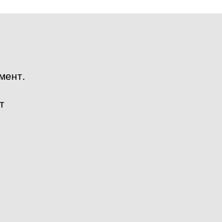
мент.
т