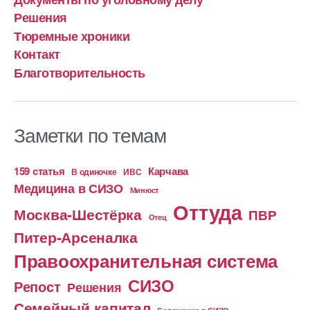
Решения
Тюремные хроники
Контакт
Благотворительность
Заметки по темам
159 статья
Карчава
ИВС
В одиночке
Медицина в СИЗО
Минюст
Оттуда
Москва-Шестёрка
ПВР
Отец
Питер-Арсеналка
Правоохранительная система
СИЗО
Репост
Решения
Семейный капитал
Совещание в СИЗО