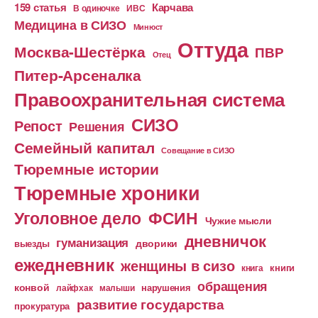
159 статья
Карчава
ИВС
В одиночке
Медицина в СИЗО
Минюст
Оттуда
Москва-Шестёрка
ПВР
Отец
Питер-Арсеналка
Правоохранительная система
СИЗО
Репост
Решения
Семейный капитал
Совещание в СИЗО
Тюремные истории
Тюремные хроники
Уголовное дело
ФСИН
Чужие мысли
дневничок
гуманизация
дворики
выезды
ежедневник
женщины в сизо
книга
книги
обращения
конвой
лайфхак
малыши
нарушения
развитие государства
прокуратура