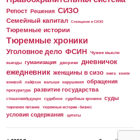
СИЗО
Репост
Решения
Семейный капитал
Совещание в СИЗО
Тюремные истории
Тюремные хроники
Уголовное дело
ФСИН
Чужие мысли
дневничок
гуманизация
дворики
выезды
ежедневник
женщины в сизо
книга
книги
обращения
конвой
лайфхак
малыши
нарушения
развитие государства
прокуратура
суды
судебное
судебные хроники
стошаговвбудущее
тюремное питание
тюремные истории - бизнес
условия содержания
цитаты