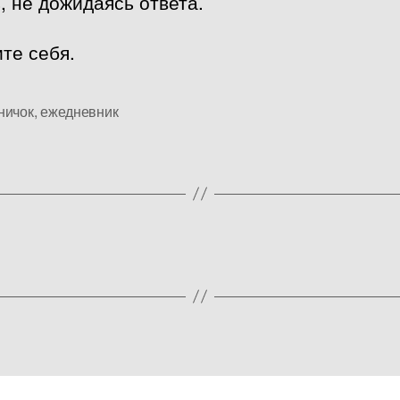
, не дожидаясь ответа.
те себя.
ничок
,
ежедневник