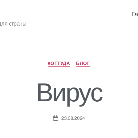
Гл
для страны
Рубрики
#ОТТУДА
БЛОГ
Вирус
23.08.2024
Дата
записи