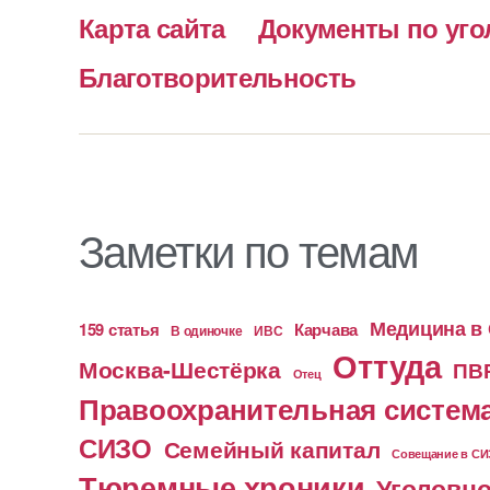
Карта сайта
Документы по уго
Благотворительность
Заметки по темам
Медицина в
159 статья
Карчава
ИВС
В одиночке
Оттуда
Москва-Шестёрка
ПВ
Отец
Правоохранительная систем
СИЗО
Семейный капитал
Совещание в С
Тюремные хроники
Уголовно