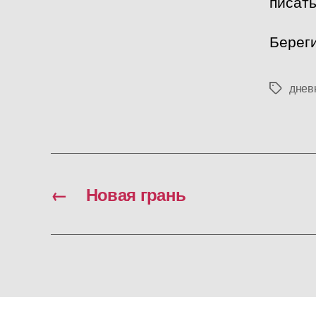
писать
Береги
днев
Метки
←
Новая грань