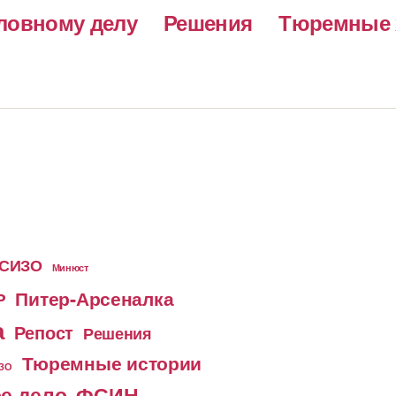
ловному делу
Решения
Тюремные 
 СИЗО
Минюст
Питер-Арсеналка
Р
а
Репост
Решения
Тюремные истории
ИЗО
е дело
ФСИН