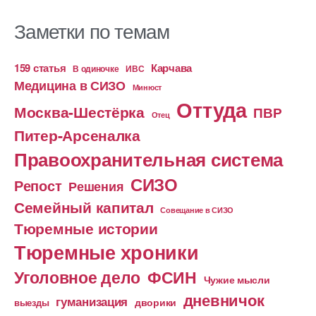
Заметки по темам
159 статья
Карчава
ИВС
В одиночке
Медицина в СИЗО
Минюст
Оттуда
Москва-Шестёрка
ПВР
Отец
Питер-Арсеналка
Правоохранительная система
СИЗО
Репост
Решения
Семейный капитал
Совещание в СИЗО
Тюремные истории
Тюремные хроники
Уголовное дело
ФСИН
Чужие мысли
дневничок
гуманизация
дворики
выезды