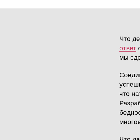
Что де
ответ
о
мы сде
Соеди
успешн
что на
Разраб
беднос
многое
Что д