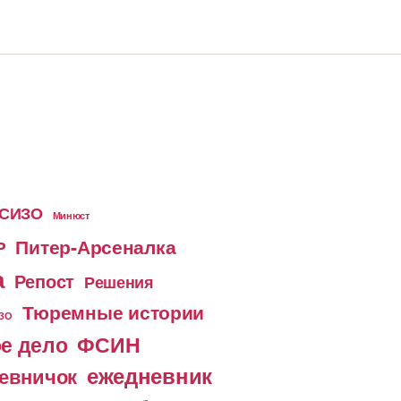
 СИЗО
Минюст
Питер-Арсеналка
Р
а
Репост
Решения
Тюремные истории
ИЗО
е дело
ФСИН
ежедневник
евничок