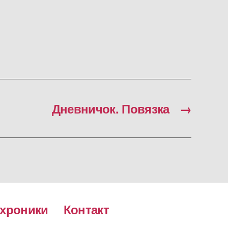
Дневничок. Повязка
→
хроники
Контакт