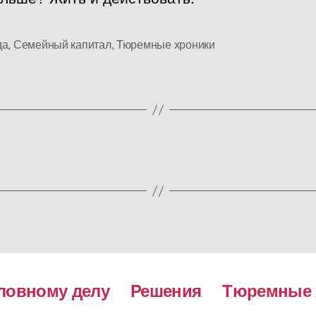
да
,
Семейный капитал
,
Тюремные хроники
ловному делу
Решения
Тюремные 