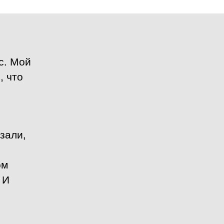
с. Мой
, что
зали,
.
ом
 И