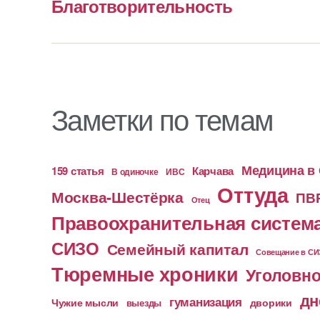
Благотворительность
Заметки по темам
Медицина в
159 статья
Карчава
ИВС
В одиночке
Оттуда
Москва-Шестёрка
ПВ
Отец
Правоохранительная систем
СИЗО
Семейный капитал
Совещание в С
Тюремные хроники
Уголовно
дн
гуманизация
Чужие мысли
дворики
выезды