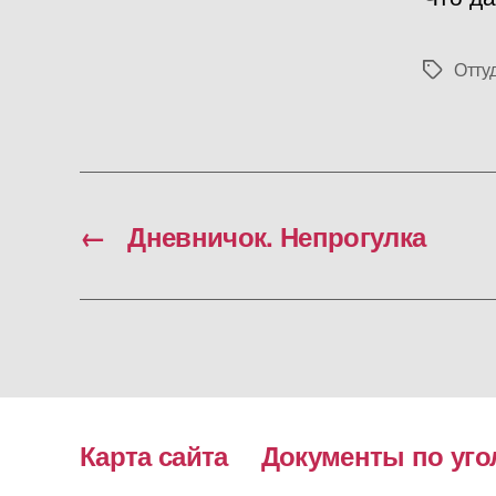
Отту
Метки
←
Дневничок. Непрогулка
Карта сайта
Документы по уго