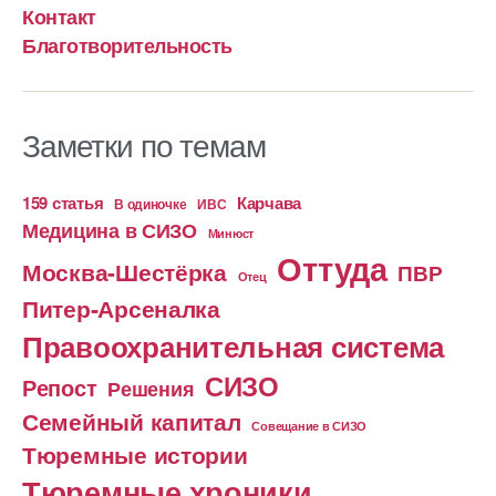
Контакт
Благотворительность
Заметки по темам
159 статья
Карчава
ИВС
В одиночке
Медицина в СИЗО
Минюст
Оттуда
Москва-Шестёрка
ПВР
Отец
Питер-Арсеналка
Правоохранительная система
СИЗО
Репост
Решения
Семейный капитал
Совещание в СИЗО
Тюремные истории
Тюремные хроники