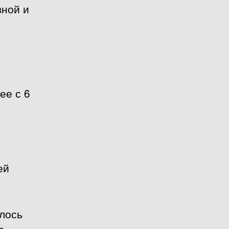
вной и
ее с 6
ей
лось