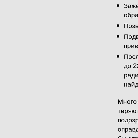
Заже
обра
Позв
Подв
прив
Пос
до 2
ради
найд
Много
теряют
подоз
оправ