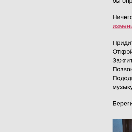
бы опр
Ничего
измен
Приди
Открой
Зажгит
Позво
Подод
музыку
Береги