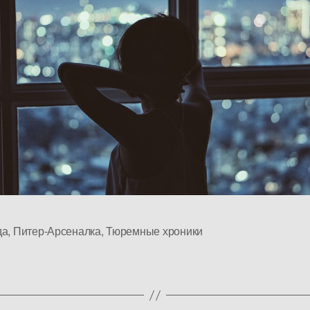
да
,
Питер-Арсеналка
,
Тюремные хроники