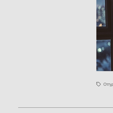
Отту
Метки