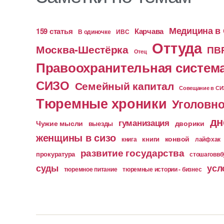
Медицина в
159 статья
Карчава
ИВС
В одиночке
Оттуда
Москва-Шестёрка
ПВ
Отец
Правоохранительная систем
СИЗО
Семейный капитал
Совещание в С
Тюремные хроники
Уголовно
дн
гуманизация
Чужие мысли
дворики
выезды
женщины в сизо
конвой
книга
книги
лайфхак
развитие государства
прокуратура
стошаговв
суды
усл
тюремное питание
тюремные истории - бизнес