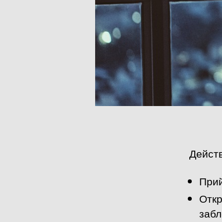
Действ
Прий
Откр
забл