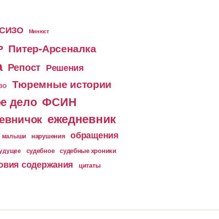
 СИЗО
Минюст
Питер-Арсеналка
Р
а
Репост
Решения
Тюремные истории
ИЗО
е дело
ФСИН
ежедневник
евничок
обращения
малыши
нарушения
судебное
судебные хроники
будущее
овия содержания
цитаты