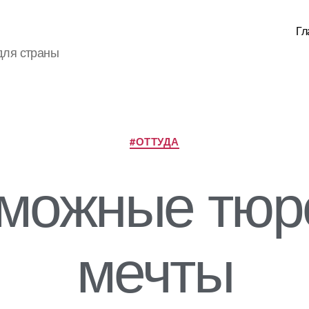
Гл
для страны
Рубрики
#ОТТУДА
можные тю
мечты