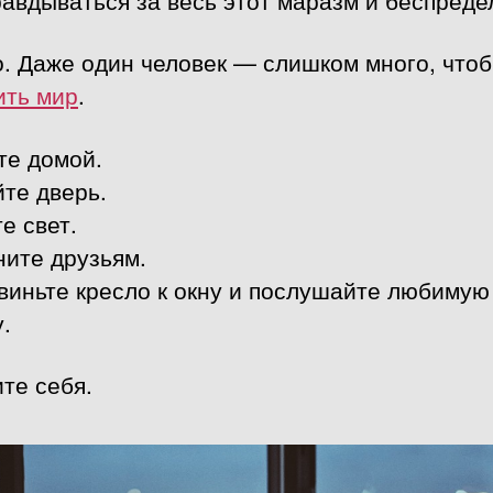
авдываться за весь этот маразм и беспреде
. Даже один человек — слишком много, что
ить мир
.
те домой.
те дверь.
е свет.
ните друзьям.
виньте кресло к окну и послушайте любимую
.
те себя.