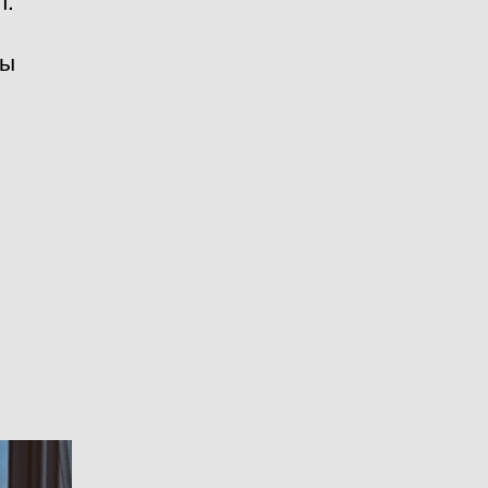
л.
бы