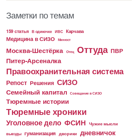
Заметки по темам
159 статья
Карчава
ИВС
В одиночке
Медицина в СИЗО
Минюст
Оттуда
Москва-Шестёрка
ПВР
Отец
Питер-Арсеналка
Правоохранительная система
СИЗО
Репост
Решения
Семейный капитал
Совещание в СИЗО
Тюремные истории
Тюремные хроники
Уголовное дело
ФСИН
Чужие мысли
дневничок
гуманизация
дворики
выезды