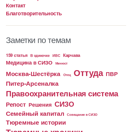
Контакт
Благотворительность
Заметки по темам
159 статья
Карчава
ИВС
В одиночке
Медицина в СИЗО
Минюст
Оттуда
Москва-Шестёрка
ПВР
Отец
Питер-Арсеналка
Правоохранительная система
СИЗО
Репост
Решения
Семейный капитал
Совещание в СИЗО
Тюремные истории
Тюремные хроники