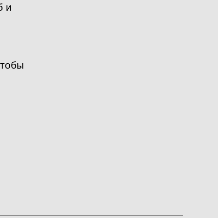
б и
чтобы