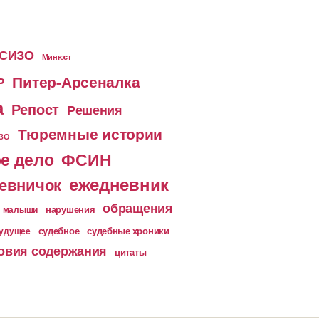
 СИЗО
Минюст
Питер-Арсеналка
Р
а
Репост
Решения
Тюремные истории
ИЗО
е дело
ФСИН
ежедневник
евничок
обращения
малыши
нарушения
судебное
судебные хроники
будущее
овия содержания
цитаты