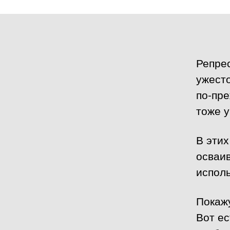
Репре
ужесто
по-пре
тоже у
В этих
осваив
исполь
Покаж
Вот е