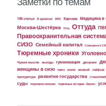
Заметки по темам
Медицина в
159 статья
Карчава
ИВС
В одиночке
Оттуда
Москва-Шестёрка
ПВ
Отец
Правоохранительная систем
СИЗО
Семейный капитал
Совещание в С
Тюремные хроники
Уголовно
дн
гуманизация
Чужие мысли
дворики
выезды
женщины в сизо
конвой
книга
книги
лайфхак
развитие государства
прокуратура
стошаговв
суды
усл
тюремное питание
тюремные истории - бизнес