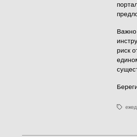
портал
предл
Важно
инстр
риск о
едином
сущес
Береги
ежед
Метки