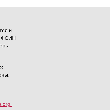
тся и
а ФСИН
перь
о:
оны,
.org.