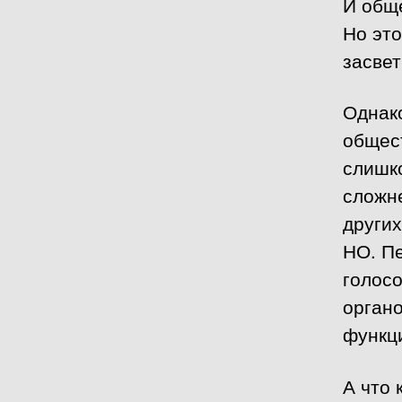
И общ
Но это
засвет
Однак
общес
слишко
сложне
других
НО. П
голос
органо
функц
А что 