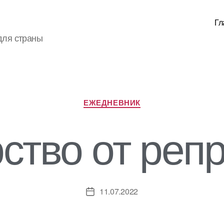
Гл
для страны
Рубрики
ЕЖЕДНЕВНИК
ство от реп
11.07.2022
Дата
записи