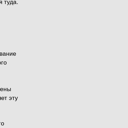
 туда.
ование
ого
рены
ет эту
го