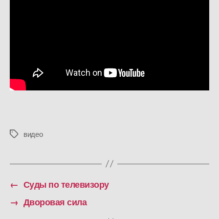
видео
Метки
←
Суды по телевизору
→
Дворовая сила