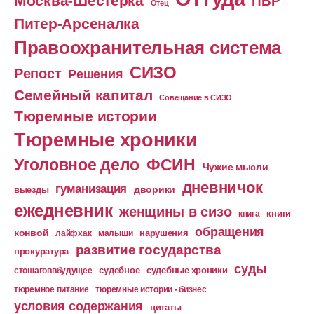
ПВР
Отец
Питер-Арсеналка
Правоохранительная система
СИЗО
Репост
Решения
Семейный капитал
Совещание в СИЗО
Тюремные истории
Тюремные хроники
Уголовное дело
ФСИН
Чужие мысли
дневничок
гуманизация
дворики
выезды
ежедневник
женщины в сизо
книга
книги
обращения
конвой
лайфхак
малыши
нарушения
развитие государства
прокуратура
суды
судебное
судебные хроники
стошаговвбудущее
тюремное питание
тюремные истории - бизнес
условия содержания
цитаты