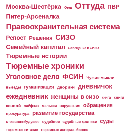
Оттуда
Москва-Шестёрка
ПВР
Отец
Питер-Арсеналка
Правоохранительная система
СИЗО
Репост
Решения
Семейный капитал
Совещание в СИЗО
Тюремные истории
Тюремные хроники
Уголовное дело
ФСИН
Чужие мысли
дневничок
гуманизация
дворики
выезды
ежедневник
женщины в сизо
книга
книги
обращения
конвой
лайфхак
малыши
нарушения
развитие государства
прокуратура
суды
судебное
судебные хроники
стошаговвбудущее
тюремное питание
тюремные истории - бизнес